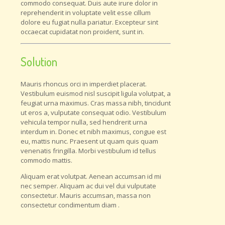
commodo consequat. Duis aute irure dolor in
reprehenderit in voluptate velit esse cillum
dolore eu fugiat nulla pariatur. Excepteur sint
occaecat cupidatat non proident, sunt in.
Solution
Mauris rhoncus orci in imperdiet placerat.
Vestibulum euismod nisl suscipit ligula volutpat, a
feugiat urna maximus. Cras massa nibh, tincidunt
ut eros a, vulputate consequat odio. Vestibulum
vehicula tempor nulla, sed hendrerit urna
interdum in. Donec et nibh maximus, congue est
eu, mattis nunc. Praesent ut quam quis quam
venenatis fringilla. Morbi vestibulum id tellus
commodo mattis.
Aliquam erat volutpat. Aenean accumsan id mi
nec semper. Aliquam ac dui vel dui vulputate
consectetur. Mauris accumsan, massa non
consectetur condimentum diam .