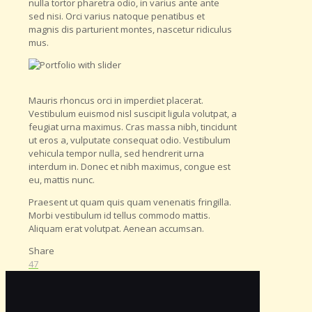
nulla tortor pharetra odio, in varius ante ante
sed nisi. Orci varius natoque penatibus et
magnis dis parturient montes, nascetur ridiculus
mus.
Mauris rhoncus orci in imperdiet placerat.
Vestibulum euismod nisl suscipit ligula volutpat, a
feugiat urna maximus. Cras massa nibh, tincidunt
ut eros a, vulputate consequat odio. Vestibulum
vehicula tempor nulla, sed hendrerit urna
interdum in. Donec et nibh maximus, congue est
eu, mattis nunc.
Praesent ut quam quis quam venenatis fringilla.
Morbi vestibulum id tellus commodo mattis.
Aliquam erat volutpat. Aenean accumsan.
Share
47