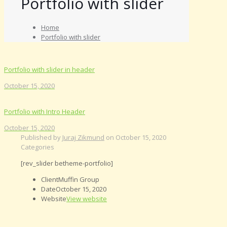
Portfolio with slider
Home
Portfolio with slider
Portfolio with slider in header
October 15, 2020
Portfolio with Intro Header
October 15, 2020
Published by
Juraj Zikmund
on
October 15, 2020
Categories
[rev_slider betheme-portfolio]
Client
Muffin Group
Date
October 15, 2020
Website
View website