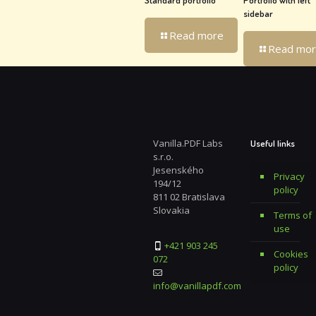
Standard portfolio
Portfolio with left
sidebar
Read more
Read mo
Vanilla.PDF Labs
Useful links
s.r.o.
Jesenského
Privacy
194/12
policy
811 02 Bratislava
Slovakia
Terms of
use
+421 903 245
Cookies
072
policy
info@vanillapdf.com