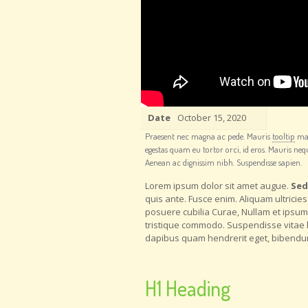
Date
October 15, 2020
Praesent nec magna ac pede. Mauris
tooltip
mau
egestas quam eu tortor orci, id eros. Mauris nequ
Aenean ac dignissim nibh. Suspendisse sapien.
Lorem ipsum dolor sit amet augue.
Sed
quis ante. Fusce enim. Aliquam ultricie
posuere cubilia Curae, Nullam et ipsum
tristique commodo. Suspendisse vitae le
dapibus quam hendrerit eget, bibend
H1 Heading