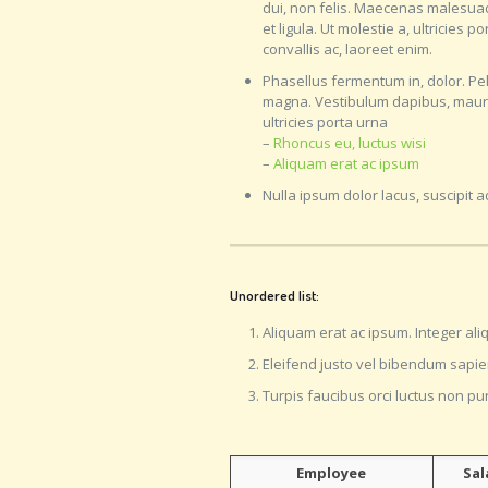
dui, non felis. Maecenas malesuada 
et ligula. Ut molestie a, ultricies
convallis ac, laoreet enim.
Phasellus fermentum in, dolor. Pell
magna. Vestibulum dapibus, mauri
ultricies porta urna
–
Rhoncus eu, luctus wisi
–
Aliquam erat ac ipsum
Nulla ipsum dolor lacus, suscipit a
Unordered list:
Aliquam erat ac ipsum. Integer al
Eleifend justo vel bibendum sapi
Turpis faucibus orci luctus non pu
Employee
Sal