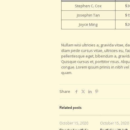
Stephen C. Cox
$3
Josephin Tan
$1
Joyce Ming
$2
Nullam wisi ultricies a, gravida vitae, 
diam pede cursus vitae, ultricies eu, fau
pellentesque eget, bibendum a, gravid
Quisque cursus et, porttitor risus. Al
congue. Lorem ipsum primis in nibh vel r
quam.
Share
Related posts
October 15, 2020
October 15, 2020